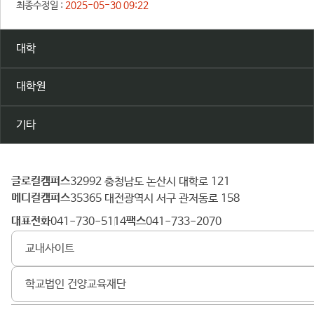
최종수정일 :
2025-05-30 09:22
대학
대학원
기타
글로컬캠퍼스
건
32992 충청남도 논산시 대학로 121
메디컬캠퍼스
양
35365 대전광역시 서구 관저동로 158
대
대표전화
팩스
041-730-5114
041-733-2070
학
교내사이트
교
학교법인 건양교육재단