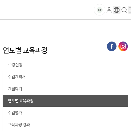
본문 바로가기
대메뉴 바로가기
하위메뉴 바로가기
스
로
구
검
건
마
그
글
색
홈
트
처음으로
대학생활
학사안내
수업
연도별 교육과정
인
번
페
양
키
역
이
지
대
연도별 교육과정
메
뉴
학
경
수강신청
로
교
수업계획서
계절학기
연도별 교육과정
수업평가
교육과정 경과