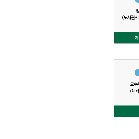
(도서관시
자
교수
(재학