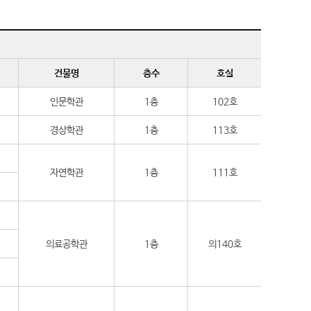
건물명
층수
호실
인문학관
1층
102호
경상학관
1층
113호
자연학관
1층
111호
의료공학관
1층
의140호