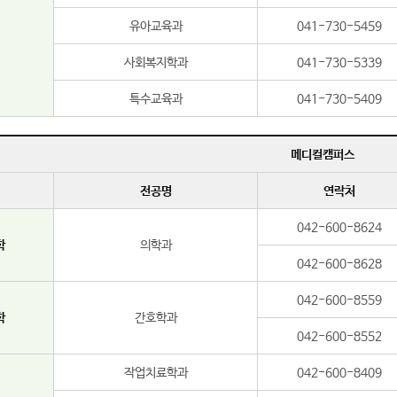
유아교육과
041-730-5459
사회복지학과
041-730-5339
특수교육과
041-730-5409
메디컬캠퍼스
전공명
연락처
042-600-8624
학
의학과
042-600-8628
042-600-8559
학
간호학과
042-600-8552
작업치료학과
042-600-8409