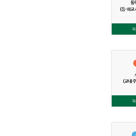
통
(등·하교
자
(교내 
자