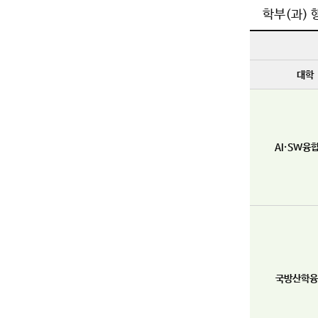
학부(과) 
대학
AI·SW융
국방산학융