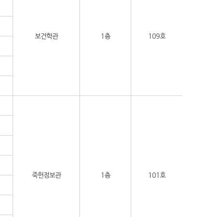
보건학관
1층
109호
죽헌정보관
1층
101호