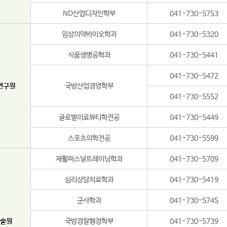
ND산업디자인학부
041-730-5753
임상의약바이오학과
041-730-5320
식품생명공학과
041-730-5441
041-730-5472
연구원
국방산업경영학부
041-730-5552
글로벌의료뷰티학전공
041-730-5449
스포츠의학전공
041-730-5599
재활퍼스널트레이닝학과
041-730-5709
심리상담치료학과
041-730-5419
군사학과
041-730-5745
술원
국방경찰행정학부
041-730-5739