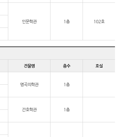
인문학관
1층
102호
건물명
층수
호실
명곡의학관
1층
간호학관
1층