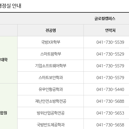
행정실 안내
글로컬캠퍼스
전공명
연락처
국방XR학부
041-730-5539
스마트팜학부
041-730-5529
합대학
기업소프트웨어학부
041-730-5579
스마트보안학과
041-730-5579
유무인항공학과
041-730-5440
재난안전소방학전공
041-730-5688
합원
방위산업공학전공
041-730-5653
국방반도체공학과
041-730-5658