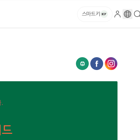
스마트키
로
구
그
글
인
번
역
.
이드