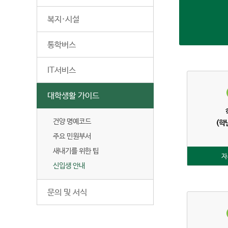
복지·시설
통학버스
IT서비스
대학생활 가이드
건양 명예코드
(학
주요 민원부서
새내기를 위한 팁
자
신입생 안내
문의 및 서식