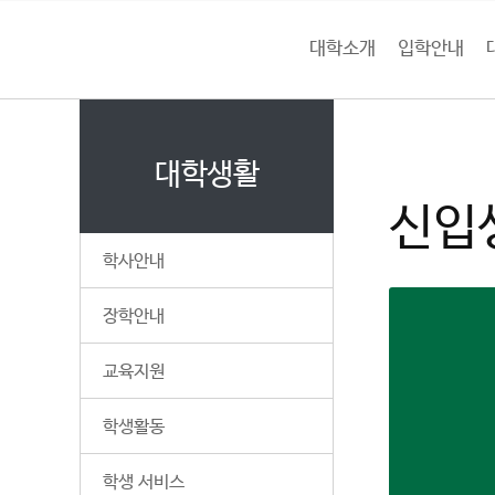
본문 바로가기
대메뉴 바로가기
하위메뉴 바로가기
대학소개
입학안내
건
홈
양
처음으로
대
페
이
대학생활
대
지
신입
메
학
뉴
학사안내
경
교
로
장학안내
교육지원
학생활동
학생 서비스