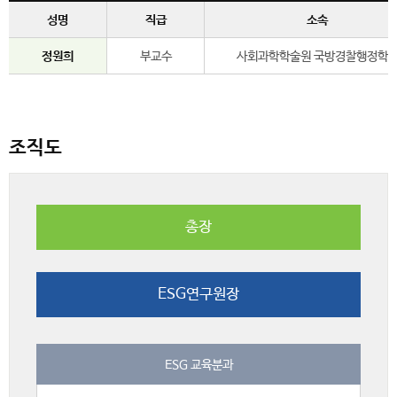
성명
직급
소속
정원희
부교수
사회과학학술원 국방경찰행정학
조직도
총장
ESG연구원장
ESG 교육분과