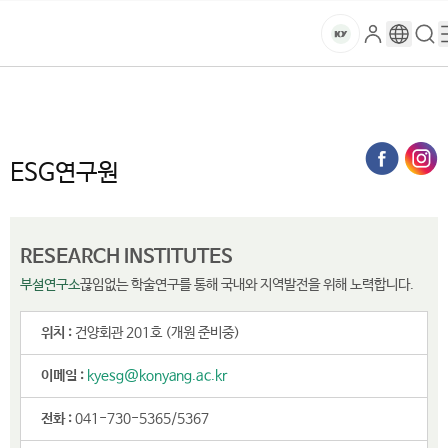
본문 바로가기
대메뉴 바로가기
하위메뉴 바로가기
스
로
구
검
건
마
그
글
색
홈
트
처음으로
연구·산학
부설연구소 및 센터
ESG연구원
인
번
페
양
키
역
이
지
대
ESG연구원
메
뉴
학
경
로
교
RESEARCH INSTITUTES
부설연구소
끊임없는 학술연구를 통해 국내와 지역발전을 위해 노력합니다.
위치 :
건양회관 201호 (개원 준비중)
이메일 :
kyesg@konyang.ac.kr
전화 :
041-730-5365/5367