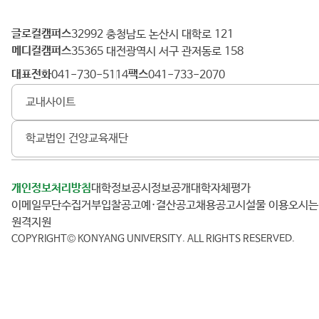
글로컬캠퍼스
건
32992 충청남도 논산시 대학로 121
메디컬캠퍼스
양
35365 대전광역시 서구 관저동로 158
대
대표전화
팩스
041-730-5114
041-733-2070
학
교내사이트
교
학교법인 건양교육재단
개인정보처리방침
대학정보공시
정보공개
대학자체평가
이메일무단수집거부
입찰공고
예·결산공고
채용공고
시설물 이용
오시
원격지원
COPYRIGHT© KONYANG UNIVERSITY.
ALL RIGHTS RESERVED.