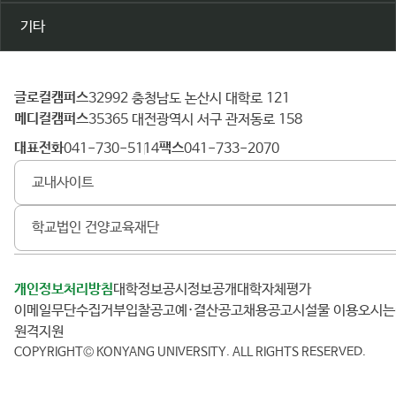
기타
글로컬캠퍼스
건
32992 충청남도 논산시 대학로 121
메디컬캠퍼스
양
35365 대전광역시 서구 관저동로 158
대
대표전화
팩스
041-730-5114
041-733-2070
학
교내사이트
교
학교법인 건양교육재단
개인정보처리방침
대학정보공시
정보공개
대학자체평가
이메일무단수집거부
입찰공고
예·결산공고
채용공고
시설물 이용
오시
원격지원
COPYRIGHT© KONYANG UNIVERSITY.
ALL RIGHTS RESERVED.