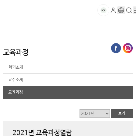
본문 바로가기
대메뉴 바로가기
하위메뉴 바로가기
스
로
구
검
건
마
그
글
색
홈
트
처음으로
대학
2025학년도 이전
글로벌프론티어학과
교육과정
인
번
페
양
키
역
이
지
대
교육과정
메
뉴
학
경
학과소개
로
교
교수소개
교육과정
2021년 교육과정열람