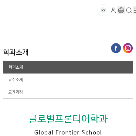
본문 바로가기
대메뉴 바로가기
하위메뉴 바로가기
스
로
구
검
건
마
그
글
색
홈
트
처음으로
대학
2025학년도 이전
글로벌프론티어학과
학과소개
인
번
페
양
키
역
이
지
대
학과소개
메
뉴
학
경
학과소개
로
교
교수소개
교육과정
글로벌프론티어학과
Global Frontier School