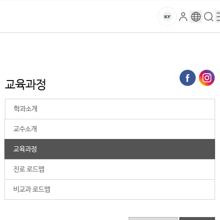
본문 바로가기
대메뉴 바로가기
하위메뉴 바로가기
스
로
구
검
건
마
그
글
색
홈
트
처음으로
대학
사회과학학술원
군사학과
교육과정
인
번
페
양
키
역
이
지
대
교육과정
메
뉴
학
경
학과소개
로
교
교수소개
교육과정
진로 로드맵
비교과 로드맵