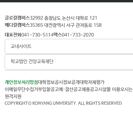
글로컬캠퍼스
건
32992 충청남도 논산시 대학로 121
메디컬캠퍼스
양
35365 대전광역시 서구 관저동로 158
대
대표전화
팩스
041-730-5114
041-733-2070
학
교내사이트
교
학교법인 건양교육재단
개인정보처리방침
대학정보공시
정보공개
대학자체평가
이메일무단수집거부
입찰공고
예·결산공고
채용공고
시설물 이용
오시
원격지원
COPYRIGHT© KONYANG UNIVERSITY.
ALL RIGHTS RESERVED.