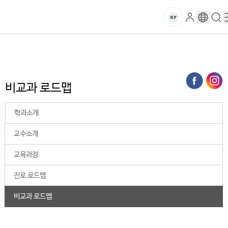
본문 바로가기
대메뉴 바로가기
하위메뉴 바로가기
스
로
구
검
건
마
그
글
색
홈
트
처음으로
대학
의과학계열
치위생학과
비교과 로드맵
인
번
페
양
키
역
이
지
대
비교과 로드맵
메
뉴
학
경
학과소개
로
교
교수소개
교육과정
진로 로드맵
비교과 로드맵