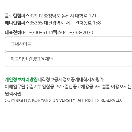
글로컬캠퍼스
건
32992 충청남도 논산시 대학로 121
메디컬캠퍼스
양
35365 대전광역시 서구 관저동로 158
대
대표전화
팩스
041-730-5114
041-733-2070
학
교내사이트
교
학교법인 건양교육재단
개인정보처리방침
대학정보공시
정보공개
대학자체평가
이메일무단수집거부
입찰공고
예·결산공고
채용공고
시설물 이용
오시
원격지원
COPYRIGHT© KONYANG UNIVERSITY.
ALL RIGHTS RESERVED.