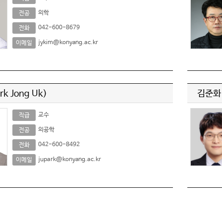
의학
전공
042-600-8679
전화
jykim@konyang.ac.kr
이메일
k Jong Uk)
김준화(
교수
직급
의공학
전공
042-600-8492
전화
jupark@konyang.ac.kr
이메일