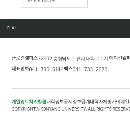
휴머니티칼리지
대학
글로컬캠퍼스
메디컬캠
건
32992 충청남도 논산시 대학로 121
양
대표전화
팩스
041-730-5114
041-733-2070
대
학
교
개인정보처리방침
대학정보공시
정보공개
대학자체평가
이메
COPYRIGHT© KONYANG UNIVERSITY.
ALL RIGHTS RESERV