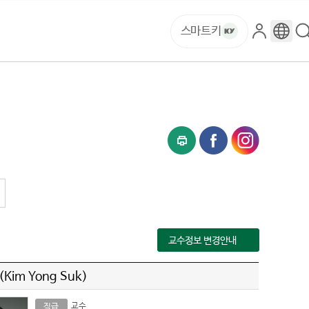
스마트키
로
구
그
글
인
번
역
교수정보 변경안내
Kim Yong Suk)
교수
직급