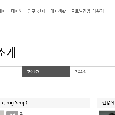
대학
대학원
연구·산학
대학생활
글로벌건양·라운지
학
의과대학
데이터의학과
교수소개
소개
교수소개
교육과정
 Jong Yeup)
김용석(
교수
직급