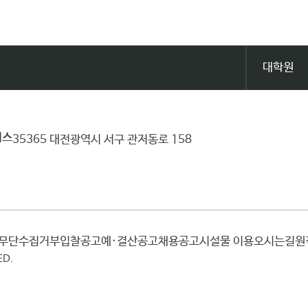
대학원
퍼스
35365 대전광역시 서구 관저동로 158
일무단수집거부
입찰공고
예·결산공고
채용공고
시설물 이용
오시는길
ED.