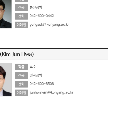
통신공학
전공
042-600-0442
전화
yongsuk@konyang.ac.kr
이메일
Kim Jun Hwa)
교수
직급
전자공학
전공
042-600-8508
전화
junhwakim@konyang.ac.kr
이메일