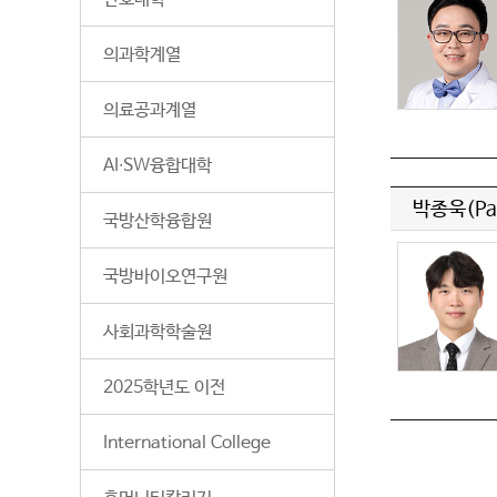
의과학계열
의료공과계열
AI∙SW융합대학
박종욱(Par
국방산학융합원
국방바이오연구원
사회과학학술원
2025학년도 이전
International College