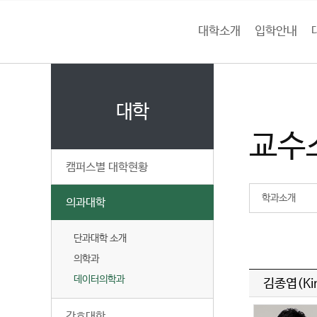
본문 바로가기
대메뉴 바로가기
하위메뉴 바로가기
대학소개
입학안내
건
홈
양
처음으로
대
페
이
대학
대
지
교수
메
학
뉴
캠퍼스별 대학현황
경
교
로
학과소개
의과대학
단과대학 소개
의학과
데이터의학과
김종엽(Kim
간호대학