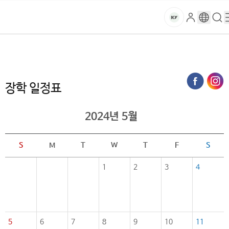
본문 바로가기
대메뉴 바로가기
하위메뉴 바로가기
스
로
구
검
건
마
그
글
색
홈
트
처음으로
대학생활
장학안내
장학 일정표 (목록)
인
번
페
양
키
역
이
지
대
장학 일정표
메
뉴
학
경
2024년 5월
로
교
S
M
T
W
T
F
S
1
2
3
4
5
6
7
8
9
10
11