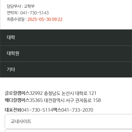
담당부서 :
교학부
연락처 :
041-730-5143
최종수정일 :
2025-05-30 09:22
대학
대학원
기타
글로컬캠퍼스
건
32992 충청남도 논산시 대학로 121
메디컬캠퍼스
양
35365 대전광역시 서구 관저동로 158
대
대표전화
팩스
041-730-5114
041-733-2070
학
교내사이트
교