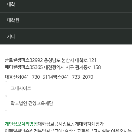
대학
대학원
기타
글로컬캠퍼스
건
32992 충청남도 논산시 대학로 121
메디컬캠퍼스
양
35365 대전광역시 서구 관저동로 158
대
대표전화
팩스
041-730-5114
041-733-2070
학
교내사이트
교
학교법인 건양교육재단
개인정보처리방침
대학정보공시
정보공개
대학자체평가
이메일무단수집거부
입찰공고
예·결산공고
채용공고
시설물 이용
오시