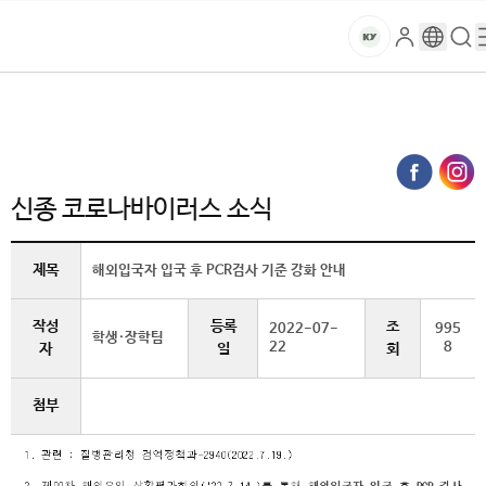
본문 바로가기
대메뉴 바로가기
하위메뉴 바로가기
스
로
구
검
건
마
그
글
색
홈
트
처음으로
글로벌건양·라운지
공지사항
인
번
페
양
키
신종 코로나바이러스 소식 (상세보기)
역
이
지
대
메
신종 코로나바이러스 소식
뉴
학
경
로
제목
해외입국자 입국 후 PCR검사 기준 강화 안내
교
작성
등록
조
2022-07-
995
학생·장학팀
22
8
자
일
회
첨부