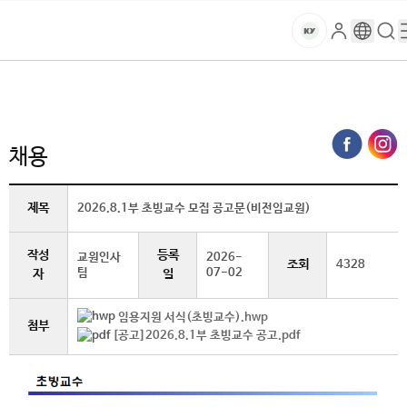
본문 바로가기
대메뉴 바로가기
하위메뉴 바로가기
스
로
구
검
건
마
그
글
색
홈
트
처음으로
글로벌건양·라운지
공지사항
채용 (상세보기)
인
번
페
양
키
역
이
지
대
채용
메
뉴
학
경
제목
2026.8.1부 초빙교수 모집 공고문(비전임교원)
로
교
작성
등록
교원인사
2026-
조회
4328
팀
07-02
자
일
임용지원 서식(초빙교수).hwp
첨부
[공고]2026.8.1부 초빙교수 공고.pdf