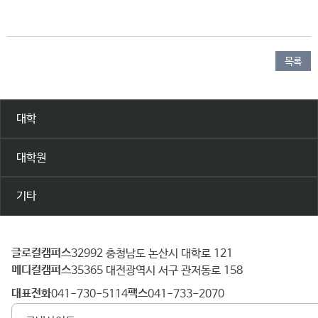
목록
대학
대학원
기타
글로컬캠퍼스
건
32992 충청남도 논산시 대학로 121
메디컬캠퍼스
양
35365 대전광역시 서구 관저동로 158
대
대표전화
팩스
041-730-5114
041-733-2070
학