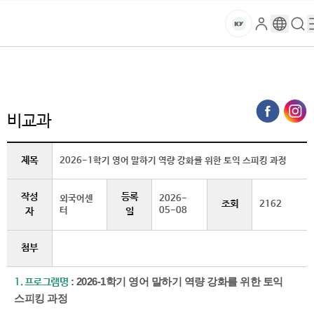
본문 바로가기
대메뉴 바로가기
하위메뉴 바로가기
스
로
구
검
건
마
그
글
색
홈
트
처음으로
글로벌건양·라운지
공지사항
비교과 (상세보기)
인
번
페
양
키
역
이
지
대
비교과
메
뉴
학
경
제목
2026-1학기 영어 말하기 역량 강화를 위한 토익 스피킹 과정
로
교
작성
등록
외국어센
2026-
조회
2162
터
05-08
자
일
첨부
: 2026-1학기 영어 말하기 역량 강화를 위한 토익
1. 프로그램명
스피킹 과정