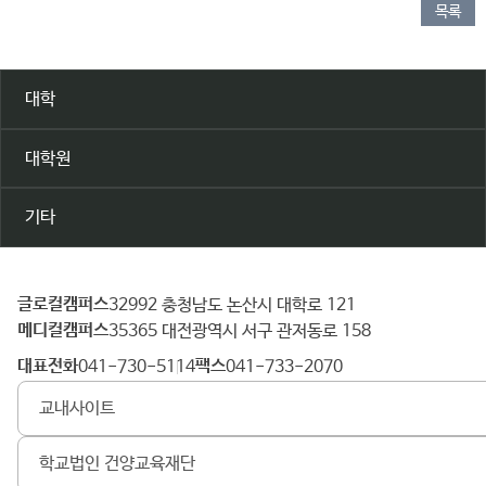
목록
대학
대학원
기타
글로컬캠퍼스
건
32992 충청남도 논산시 대학로 121
메디컬캠퍼스
양
35365 대전광역시 서구 관저동로 158
대
대표전화
팩스
041-730-5114
041-733-2070
학
교내사이트
교
학교법인 건양교육재단