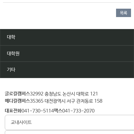
목록
대학
대학원
기타
글로컬캠퍼스
건
32992 충청남도 논산시 대학로 121
메디컬캠퍼스
양
35365 대전광역시 서구 관저동로 158
대
대표전화
팩스
041-730-5114
041-733-2070
학
교내사이트
교