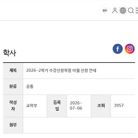
본문 바로가기
대메뉴 바로가기
하위메뉴 바로가기
스
로
구
검
건
마
그
글
색
홈
트
처음으로
글로벌건양·라운지
공지사항
학사 (상세보기)
인
번
페
양
키
역
이
지
대
학사
메
뉴
학
경
제목
2026-2학기 수강신청학점 이월 신청 안내
로
교
분류
공통
작성
등록
2026-
조회
교학부
3957
07-06
자
일
첨부