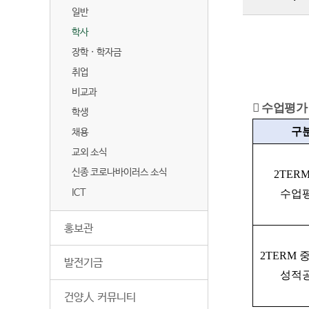
일반
학사
장학 · 학자금
취업
비교과
 수업평가
학생
구
채용
교외 소식
신종 코로나바이러스 소식
2TERM
ICT
수업
홍보관
2TERM
발전기금
성적
건양人 커뮤니티