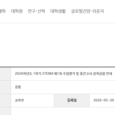
대학
대학원
연구·산학
대학생활
글로벌건양·라운지
로벌건양·라운지
공지사항
학사 (상세보기)
2026학년도 1학기 2TERM 제1차 수업평가 및 중간고사 성적공람 안내
공통
등록일
교학부
2026-05-20