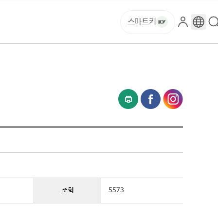
스마트키
로
구
그
글
인
번
역
조회
5573