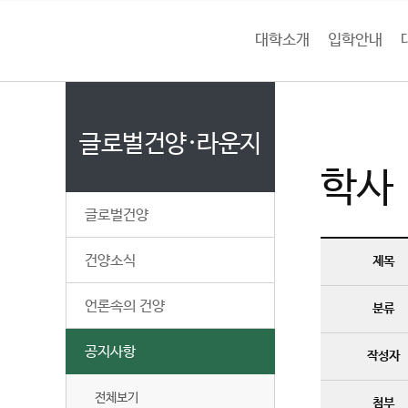
본문 바로가기
대메뉴 바로가기
하위메뉴 바로가기
대학소개
입학안내
건
홈
양
처음으로
글
페
이
글로벌건양·라운지
대
지
학사
메
학
뉴
글로벌건양
경
교
로
건양소식
제목
언론속의 건양
분류
공지사항
작성자
전체보기
첨부