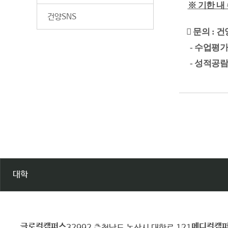
※ 기한 내
건양SNS
 문의 :
건
- 수업평가 : 
- 성적공람 : 
대학
글로컬캠퍼스
메디컬캠