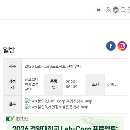
본문 바로가기
대메뉴 바로가기
하위메뉴 바로가기
스
로
구
검
건
마
그
글
색
홈
트
처음으로
글로벌건양·라운지
공지사항
일반 (상세보기)
인
번
페
양
키
역
이
지
대
일반
메
뉴
학
경
제목
2026 Lab-Corp프로젝트 신청 안내
로
교
글로컬대
작성
등록
2026-
조회
학사업추
6403
06-09
자
일
진단
붙임2.Lab-Corp 운영신청서.hwp
첨부
붙임3.개인정보활용동의서.hwp