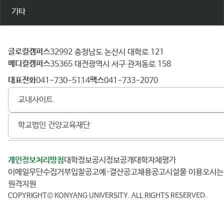
기타
글로컬캠퍼스
건
32992 충청남도 논산시 대학로 121
메디컬캠퍼스
양
35365 대전광역시 서구 관저동로 158
대
대표전화
팩스
041-730-5114
041-733-2070
학
교내사이트
교
학교법인 건양교육재단
개인정보처리방침
대학정보공시
정보공개
대학자체평가
이메일무단수집거부
입찰공고
예·결산공고
채용공고
시설물 이용
오시
원격지원
COPYRIGHT© KONYANG UNIVERSITY.
ALL RIGHTS RESERVED.