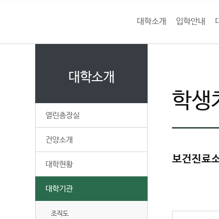
현
본문 바로가기
대메뉴 바로가기
하위메뉴 바로가기
재
대학소개
입학안내
페
건
이
홈
지
양
처음으로
대
페
는
이
대학소개
대
전
지
략
학생
메
학
기
뉴
열린총장실
획
경
교
로
팀
건양소개
페
이
보건진료소
대학현황
지
입
대학기관
니
다
조직도