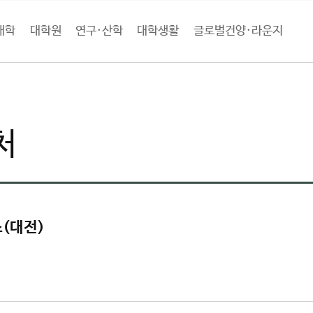
대학
대학원
연구·산학
대학생활
글로벌건양·라운지
학소개
대학기관
행정부서
학생처
처
(대전)