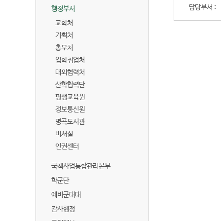
.
담당부서 :
행정부서
교학처
기획처
총무처
입학취업처
대외협력처
산학협력단
평생교육원
정보통신원
명곡도서관
비서실
인권센터
국책사업통합관리본부
학군단
예비군대대
감사행정