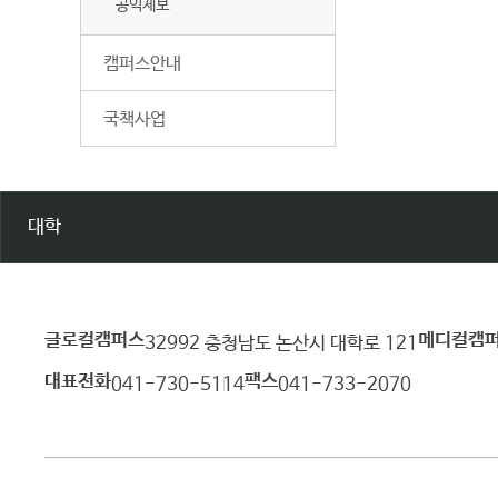
공익제보
캠퍼스안내
국책사업
대학
글로컬캠퍼스
메디컬캠
건
32992 충청남도 논산시 대학로 121
양
대표전화
팩스
041-730-5114
041-733-2070
대
학
교