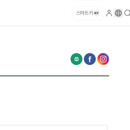
스마트키
로
구
그
글
인
번
역