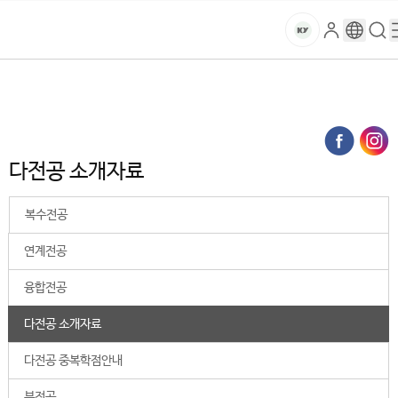
본문 바로가기
대메뉴 바로가기
하위메뉴 바로가기
스
로
구
검
건
마
그
글
색
홈
트
처음으로
대학생활
학사안내
다전공
인
번
페
양
키
다전공 소개자료 (상세보기)
역
이
지
대
메
다전공 소개자료
뉴
학
경
로
복수전공
교
연계전공
융합전공
다전공 소개자료
다전공 중복학점안내
부전공