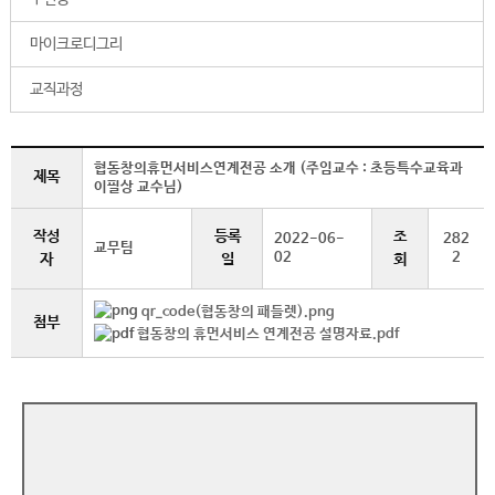
마이크로디그리
교직과정
협동창의휴먼서비스연계전공 소개 (주임교수 : 초등특수교육과
제목
이필상 교수님)
작성
등록
조
2022-06-
282
교무팀
02
2
자
일
회
qr_code(협동창의 패들렛).png
첨부
협동창의 휴먼서비스 연계전공 설명자료.pdf