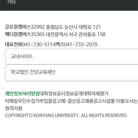
기타
글로컬캠퍼스
건
32992 충청남도 논산시 대학로 121
메디컬캠퍼스
양
35365 대전광역시 서구 관저동로 158
대
대표전화
팩스
041-730-5114
041-733-2070
학
교내사이트
교
학교법인 건양교육재단
개인정보처리방침
대학정보공시
정보공개
대학자체평가
이메일무단수집거부
입찰공고
예·결산공고
채용공고
시설물 이용
오시
원격지원
COPYRIGHT© KONYANG UNIVERSITY.
ALL RIGHTS RESERVED.