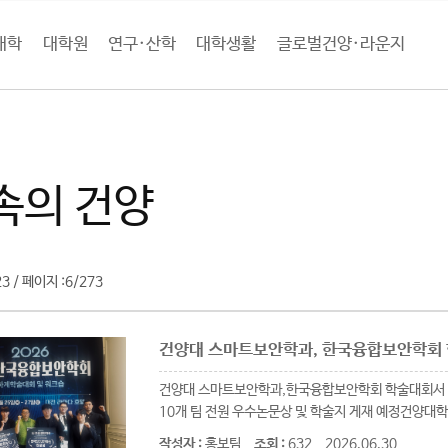
대학
대학원
연구·산학
대학생활
글로벌건양·라운지
로벌건양·라운지
언론속의 건양 (목록)
속의 건양
23
페이지 :
6/273
/
건양대 스마트보안학과, 한국융합보안학회 
건양대 스마트보안학과,한국융합보안학회 학술대회서 ‘우
10개 팀 전원 우수논문상 및 학술지 게재 예정건양대학
작성자 :
홍보팀
조회 :
632
2026.06.30