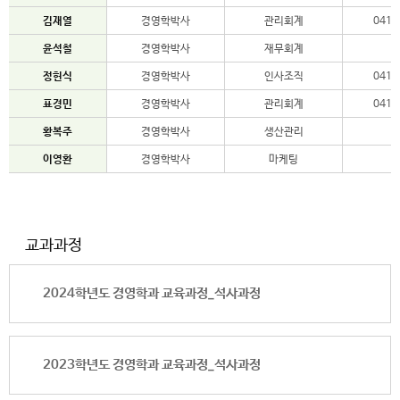
김재열
경영학박사
관리회계
041-
윤석철
경영학박사
재무회계
정헌식
경영학박사
인사조직
041-
표경민
경영학박사
관리회계
041-
황복주
경영학박사
생산관리
이영환
경영학박사
마케팅
교과과정
2024학년도 경영학과 교육과정_석사과정
2023학년도 경영학과 교육과정_석사과정