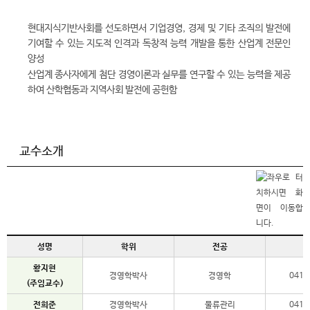
현대지식기반사회를 선도하면서 기업경영, 경제 및 기타 조직의 발전에
기여할 수 있는 지도적 인격과 독창적 능력 개발을 통한 산업계 전문인
양성
산업계 종사자에게 첨단 경영이론과 실무를 연구할 수 있는 능력을 제공
하여 산학협동과 지역사회 발전에 공헌함
교수소개
성명
학위
전공
황지현
경영학박사
경영학
041-
(주임교수)
전희준
경영학박사
물류관리
041-