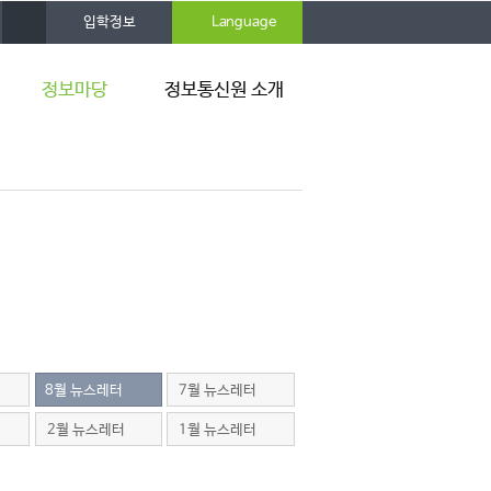
사
입학정보
Language
이
트
맵
정보마당
정보통신원 소개
공지사항
연혁
뉴스레터
조직 및 구성원
자료실
규정 및 지침
활용팁
찾아오시는 길
8월 뉴스레터
7월 뉴스레터
2월 뉴스레터
1월 뉴스레터