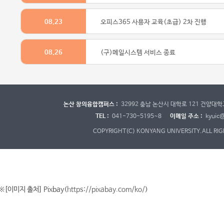
08.23
오피스365 사용자 교육(초급) 2차 진행
08.26
(구)메일시스템 서비스 종료
논산 창의융합캠퍼스 :
32992 충남 논산시 대학로 121 건양대
TEL :
041-730-5195~8
이메일 주소 :
kyuic@
COPYRIGHT(C) KONYANG UNIVERSITY.
ALL RI
※[이미지 출처] Pixbay(
https://pixabay.com/ko/
)