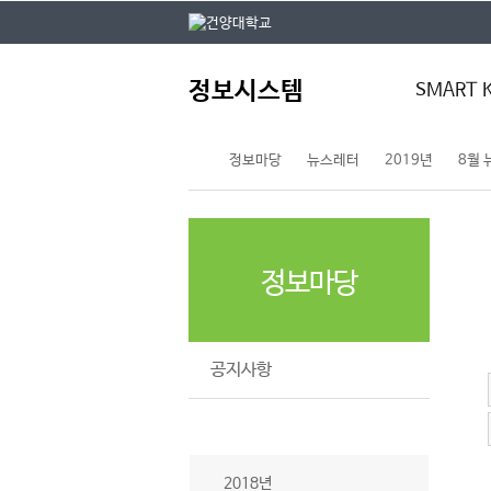
본문 바로가기
대메뉴 바로가기
주
정보시스템
메
SMART 
뉴
정보마당
뉴스레터
2019년
8월
스마트키
통합정보시스
건양모바일
전자결재
정보마당
공지사항
뉴스레터
2018년