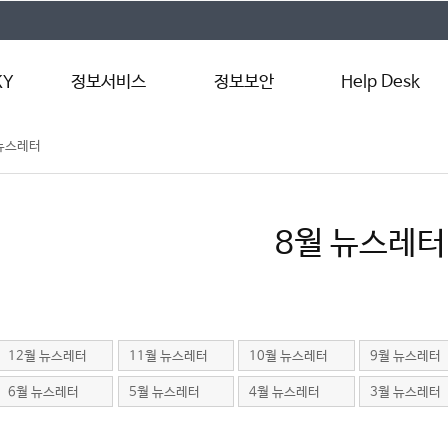
KY
정보서비스
정보보안
Help Desk
 뉴스레터
LXP
알약 백신
원격지원서비스
템
인터넷 서비스(Wi-
사이버보안 진단
서비스 신청
Fi)
정보보안 동향
매뉴얼
Microsoft 365
8월 뉴스레터
수업지원프로그램(PC
관리)
교내 정품 소프트웨어
12월 뉴스레터
11월 뉴스레터
10월 뉴스레터
9월 뉴스레터
6월 뉴스레터
5월 뉴스레터
4월 뉴스레터
3월 뉴스레터