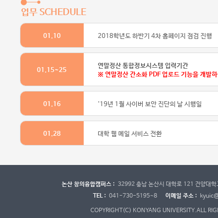
업무 SCHEDULE
01.10
2018학년도 하반기 4차 홈페이지 점검 진행
연말정산 통합정보시스템 입력기간
01.15~25
※ 연말정산 간소화 PDF 업로드 기능을 개발
01.16
'19년 1월 사이버 보안 진단의 날 시행일
01.28
대학 웹 메일 서비스 전환
논산 창의융합캠퍼스 :
32992 충남 논산시 대학로 121 건양대
TEL :
041-730-5195~8
이메일 주소 :
kyuic@
COPYRIGHT(C) KONYANG UNIVERSITY.
ALL RI