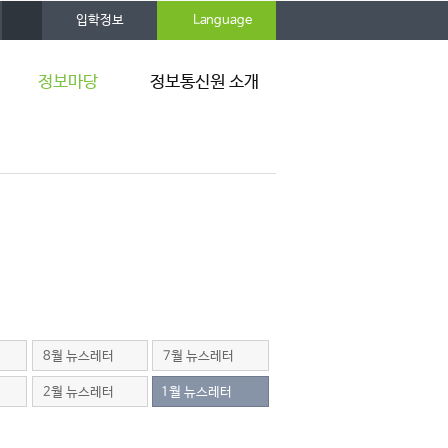
사
입학정보
Language
이
트
맵
정보마당
정보통신원 소개
공지사항
연혁
뉴스레터
조직 및 구성원
자료실
규정 및 지침
활용팁
찾아오시는 길
8월 뉴스레터
7월 뉴스레터
2월 뉴스레터
1월 뉴스레터