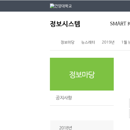
본문 바로가기
대메뉴 바로가기
주
정보시스템
메
SMART 
뉴
정보마당
뉴스레터
2019년
1월
스마트키
통합정보시스
건양모바일
전자결재
정보마당
공지사항
뉴스레터
2018년