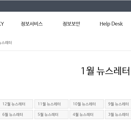
KY
정보서비스
정보보안
Help Desk
 뉴스레터
LXP
알약 백신
원격지원서비스
템
인터넷 서비스(Wi-
사이버보안 진단
서비스 신청
Fi)
정보보안 동향
매뉴얼
Microsoft 365
1월 뉴스레터
수업지원프로그램(PC
관리)
교내 정품 소프트웨어
12월 뉴스레터
11월 뉴스레터
10월 뉴스레터
9월 뉴스레터
6월 뉴스레터
5월 뉴스레터
4월 뉴스레터
3월 뉴스레터