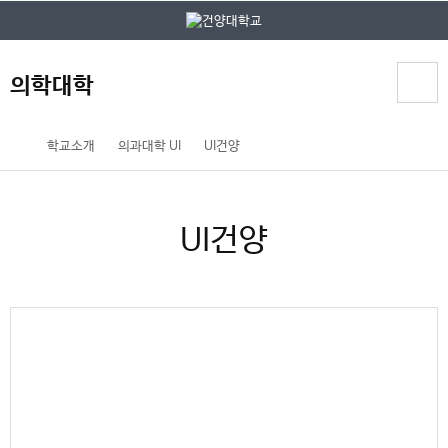
본문 바로가기
대메뉴 바로가기
의학대학
홈
학교소개
의과대학 UI
UI건양
페
이
지
UI건양
메
뉴
경
로