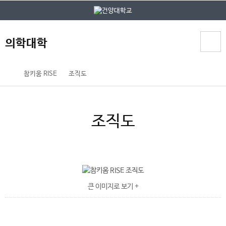
본문 바로가기
대메뉴 바로가기
의학대학
홈
참키움 RISE
조직도
페
이
지
조직도
메
뉴
경
로
큰 이미지로 보기 +