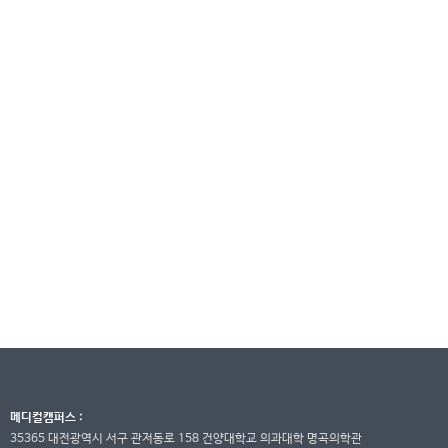
메디컬캠퍼스 :
35365 대전광역시 서구 관저동로 158 건양대학교 의과대학 명곡의학관