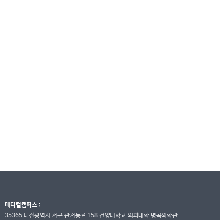
메디컬캠퍼스 :
35365 대전광역시 서구 관저동로 158 건양대학교 의과대학 명곡의학관