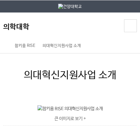
본문 바로가기
대메뉴 바로가기
의학대학
홈
참키움 RISE
의대혁신지원사업 소개
페
이
지
의대혁신지원사업 소개
메
뉴
경
로
큰 이미지로 보기 +