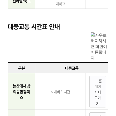
전라남/북도
대학교
대중교통 시간표 안내
구분
대중교통
홈
논산에서 창
페이
의융합캠퍼
시내버스 시간
지 바
스
로가
기