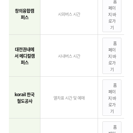
홈
페이
창의융합캠
시외버스 시간
지 바
퍼스
로가
기
홈
대전권내에
페이
서 메디컬캠
시내버스 시간
지 바
퍼스
로가
기
홈
페이
korail 한국
열차표 시간 및 예매
지 바
철도공사
로가
기
홈