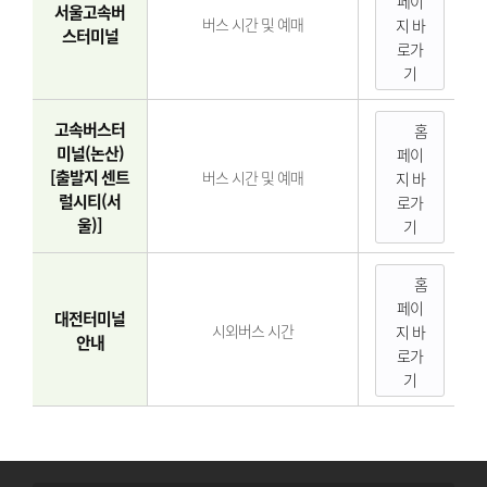
페이
서울고속버
버스 시간 및 예매
지 바
스터미널
로가
기
고속버스터
홈
미널(논산)
페이
[출발지 센트
버스 시간 및 예매
지 바
럴시티(서
로가
울)]
기
홈
페이
대전터미널
시외버스 시간
지 바
안내
로가
기