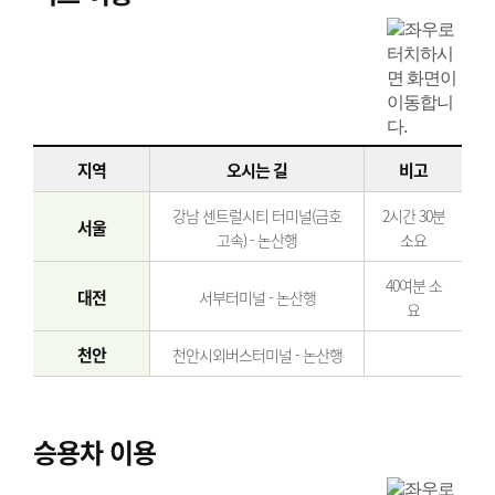
지역
오시는 길
비고
강남 센트럴시티 터미널(금호
2시간 30분
서울
고속) - 논산행
소요
40여분 소
대전
서부터미널 - 논산행
요
천안
천안시외버스터미널 - 논산행
승용차 이용