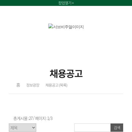
팝업열기 +
정보광장
채용공고
홈
정보광장
채용공고 (목록)
/
총게시물 :
27
페이지 :
1/3