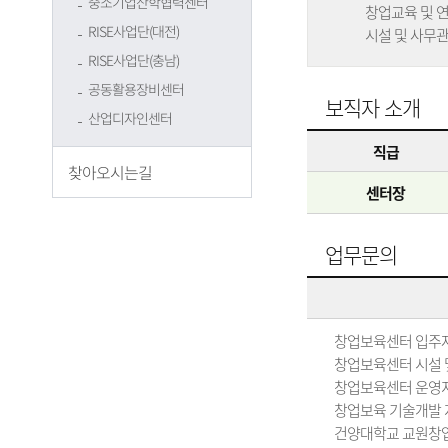
중소기업산학협력센터
창업교육 및 
RISE사업단(대전)
시설 및 사무
RISE사업단(충남)
공동활용장비센터
보직자 소개
산업디자인센터
직급
찾아오시는길
센터장
업무문의
창업보육센터 입주
창업보육센터 시설 
창업보육센터 운영
창업보육 기술개발 
건양대학교 교원창