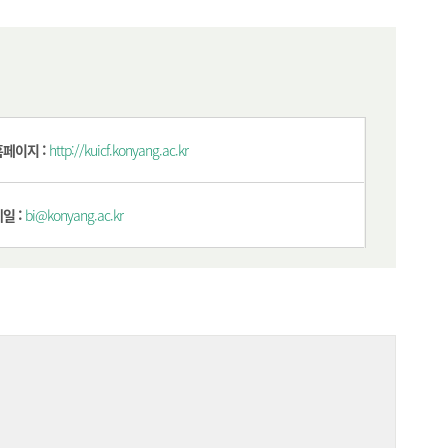
홈페이지 :
http://kuicf.konyang.ac.kr
일 :
bi@konyang.ac.kr