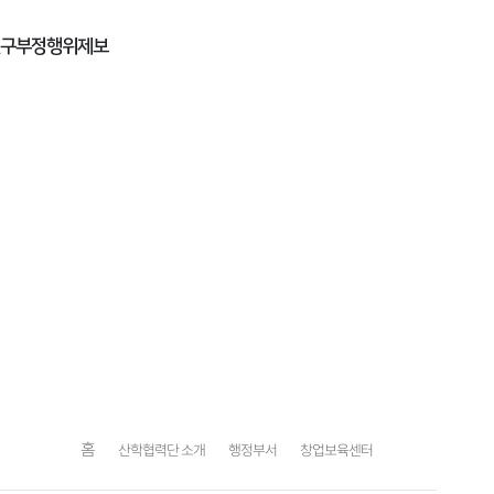
구부정행위제보
홈
산학협력단 소개
행정부서
창업보육센터