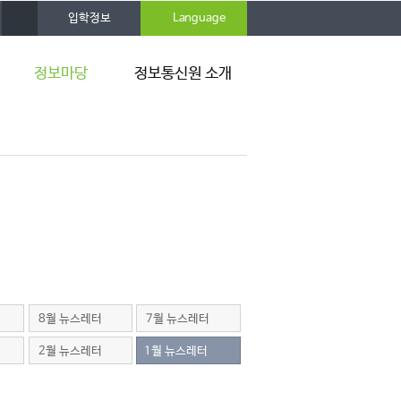
사
입학정보
Language
이
트
맵
정보마당
정보통신원 소개
공지사항
연혁
뉴스레터
조직 및 구성원
자료실
규정 및 지침
활용팁
찾아오시는 길
8월 뉴스레터
7월 뉴스레터
2월 뉴스레터
1월 뉴스레터