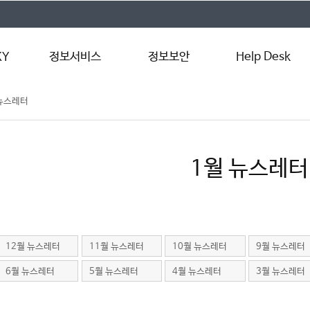
KY
정보서비스
정보보안
Help Desk
 뉴스레터
LXP
알약 백신
원격지원서비스
템
인터넷 서비스(Wi-
사이버보안 진단
서비스 신청
Fi)
정보보안 동향
매뉴얼
Microsoft 365
1월 뉴스레터
수업지원프로그램(PC
관리)
교내 정품 소프트웨어
12월 뉴스레터
11월 뉴스레터
10월 뉴스레터
9월 뉴스레터
6월 뉴스레터
5월 뉴스레터
4월 뉴스레터
3월 뉴스레터