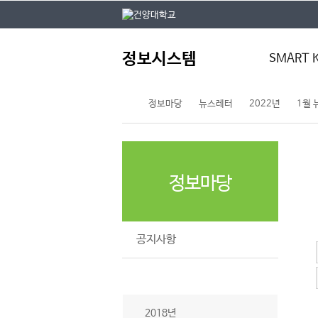
본문 바로가기
대메뉴 바로가기
주
정보시스템
메
SMART 
뉴
정보마당
뉴스레터
2022년
1월
스마트키
통합정보시스
건양모바일
전자결재
정보마당
공지사항
뉴스레터
2018년