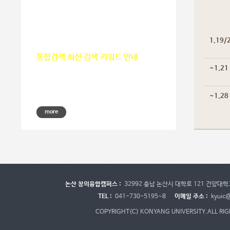
1.19/
통합검색 최신 검색 키워드 안내
~1.21
최근 3개월간의 인기검색어를 공유하오니
홈페이지 방문자가 원하는 정보를
업무에 활용해 보시기 바랍니다.
~1.28
more
논산 창의융합캠퍼스 :
32992 충남 논산시 대학로 121 건양대
TEL :
041-730-5195~8
이메일 주소 :
kyuic@
COPYRIGHT(C) KONYANG UNIVERSITY.
ALL RI