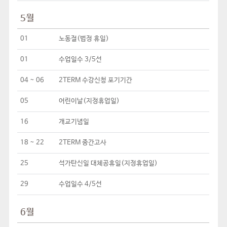
5월
01
노동절(법정 휴일)
01
수업일수 3/5선
04 ~ 06
2TERM 수강신청 포기기간
05
어린이날(지정휴업일)
16
개교기념일
18 ~ 22
2TERM 중간고사
25
석가탄신일 대체공휴일(지정휴업일)
29
수업일수 4/5선
6월