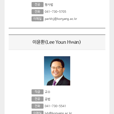
전공
형사법
전화
041-730-5705
이메일
parkhj@konyang.ac.kr
이윤환(Lee Youn Hwan)
직급
교수
전공
공법
전화
041-730-5541
이메일
lyh@konyang.ac.kr