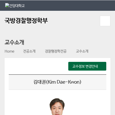
본문 바로가기
대메뉴 바로가기
국방경찰행정학부
교수소개
Home
전공소개
경찰행정학전공
교수소개
교수정보 변경안내
김대권(Kim Dae-Kwon)