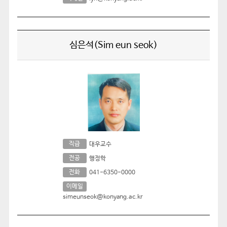
심은석(Sim eun seok)
직급
대우교수
전공
행정학
전화
041-6350-0000
이메일
simeunseok@konyang.ac.kr