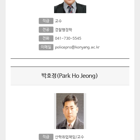
직급
교수
전공
경찰행정학
전화
041-730-5545
이메일
policepro@konyang.ac.kr
박호정(Park Ho Jeong)
직급
산학취업책임/교수