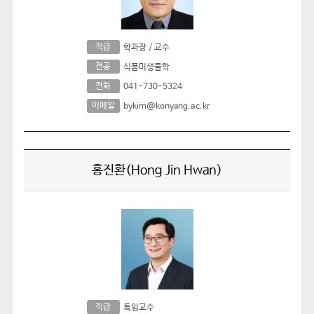
직급
학과장 / 교수
전공
식품미생물학
전화
041-730-5324
이메일
bykim@konyang.ac.kr
홍진환(Hong Jin Hwan)
직급
특임교수