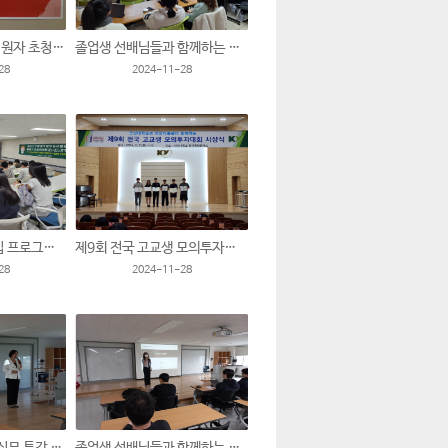
2025학년도 수시지원자 초청 전공설명회
졸업생 선배님들과 함께하는 멘토특강[세무사 신찬영]
28
2024-11-28
2024 글로벌 리더십 프로그램(국내)
제9회 전국 고교생 모의투자대회 시상식
28
2024-11-28