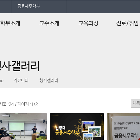
금융세무학부
학부소개
교수소개
교육과정
진로/취업
부소개
교수소개
교육과정 로드맵
졸업후진로
공자격증
교육과정
행사갤러리
시는길
학사일정
me
커뮤니티
행사갤러리
시물 :
24
페이지 :
1/2
/