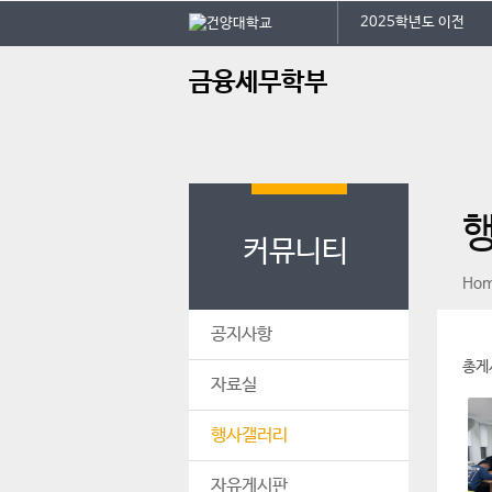
본문 바로가기
대메뉴 바로가기
건
2025학년도 이전
주
금융세무학부
메
뉴
학
전
오
커뮤니티
페이스북
인스타그램
print
Ho
공지사항
총게
자료실
행사갤러리
자유게시판