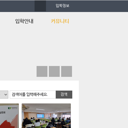
사
입학정보
이
트
맵
입학안내
커뮤니티
입학안내
공지사항
Q&A
자료실
행사갤러리
자유게시판
언론속의 건양
검색어를 입력해주세요.