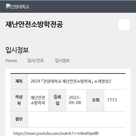
본문 바로가기
대메뉴 바로가기
재난안전소방학전공
입시정보
Home
입시/진로
입시정보
제목
2024 『건양대학교 재난안전소방학과』 소개영상2
작성
등록
재난안전
2023-
조회
7773
소방학과
09-08
자
일
첨부
https://www.youtube.com/watch?v=nNseHzexll0