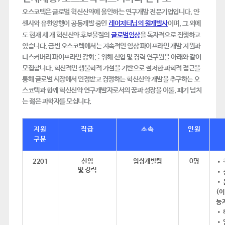
오스코텍은 글로벌 혁신신약에 올인하는 연구개발 전문기업입니다. 얀
센사와 유한양행이 공동개발 중인
레이저티닙의 원개발사
이며, 그 외에
도 현재 세 개 혁신신약 후보물질의
글로벌임상
을 독자적으로 진행하고
있습니다. 금번 오스코텍에서는 지속적인 임상 파이프라인 개발 지원과
디스커버리 파이프라인 강화를 위해 신입 및 경력 연구원을 아래와 같이
모집합니다. 혁신적인 생물학적 가설을 기반으로 철저한 과학적 접근을
통해 글로벌 시장에서 인정받고 경쟁하는 혁신신약 개발을 추구하는 오
스코텍과 함께 혁신신약 연구개발자로서의 꿈과 성장을 이룰, 패기 넘치
는 젊은 과학자를 모십니다.
지원
직급
소속
인원
구분
신입
임상개발팀
0명
2201
•
및 경력
•
•
(이
능
• 
• 