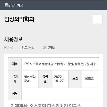
본문 바로가기
대메뉴 바로가기
임상의약학과
채용정보
Home
진로/취업
채용정보
제목
(주)오스텍코 임상개발, 의약평가 신입/경력 연구원 채용
작성
등록
임상의약
2022-
조회
10583
학과
10-27
자
일
첨부
인재채용; 오스코텍 디스커버리 연구소