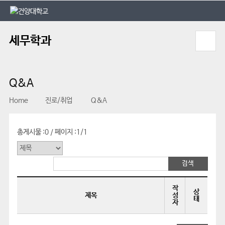
본문 바로가기
대메뉴 바로가기
세무학과
Q&A
Home
진로/취업
Q&A
총게시물 :
0
페이지 :
1/1
/
작
상
제목
성
태
자