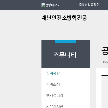
본문 바로가기
대메뉴 바로가기
국방산학융합원
주
재난안전소방학전공
메
뉴
커뮤니티
페이스북
인스타그램
print
Ho
공지사항
학과소식
행사갤러리
자유게시판