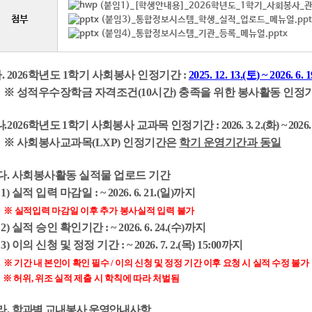
(붙임1)_[학생안내용]_2026학년도_1학기_사회봉사_
첨부
(붙임3)_통합정보시스템_학생_실적_업로드_메뉴얼.ppt
(붙임4)_통합정보시스템_기관_등록_메뉴얼.pptx
. 2026학년도 1학기
사회봉사 인정기간
:
2025. 12. 13.(토) ~ 2026. 6. 
※
성적우수장학금 자격조건(10시간)
충족을 위한 봉사활동 인정
.
2026학년도 1학기
사회봉사 교과목
인정기간 :
2026. 3. 2.(화) ~ 2026.
※ 사회봉사교과목(LXP) 인정기간은
학기 운영기간과 동일
다. 사회봉사활동
실적물 업로드 기간
1)
실적 입력 마감일
:
~ 2026. 6. 21.(일)까지
※ 실적입력 마감일 이후 추가 봉사실적 입력 불가
) 실적 승인 확인기간 :
~ 2026. 6. 24.(수)까지
3) 이의 신청 및 정정 기간 :
~ 2026. 7. 2.(목) 15:00까지
※
기간 내 본인이 확인 필수 / 이의 신청 및 정정 기간 이후 요청 시 실적 수정 불가
 허위, 위조 실적 제출 시 학칙에 따라 처벌됨
라.
학과별 교내봉사
운영안내사항