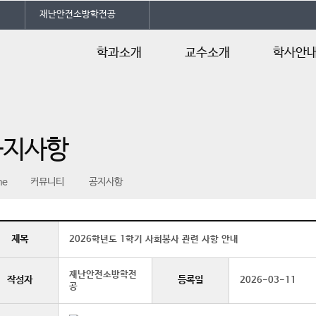
재난안전소방학전공
학과소개
교수소개
학사안
학과소개
교수소개
학사일정
교육시설
교육과정
공지사항
전공자격증
강의자료실
오시는길
졸업인증
me
커뮤니티
공지사항
제목
2026학년도 1학기 사회봉사 관련 사항 안내
재난안전소방학전
작성자
등록일
2026-03-11
공