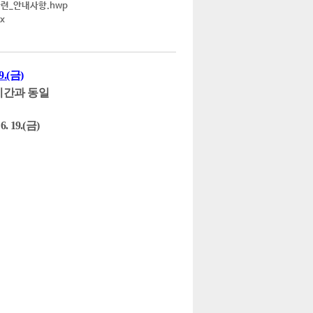
관련_안내사항.hwp
x
19.(금)
기간과 동일
 6. 19.(금)