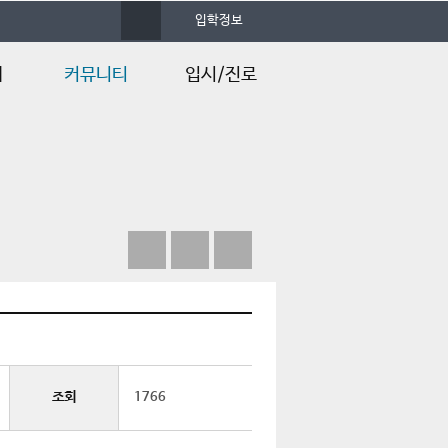
사
입학정보
이
트
맵
내
커뮤니티
입시/진로
공지사항
공무원 채용
학과소식
예약기업
행사갤러리
졸업후진로
자유게시판
입시정보
언론속의 건양
Q&A
조회
1766