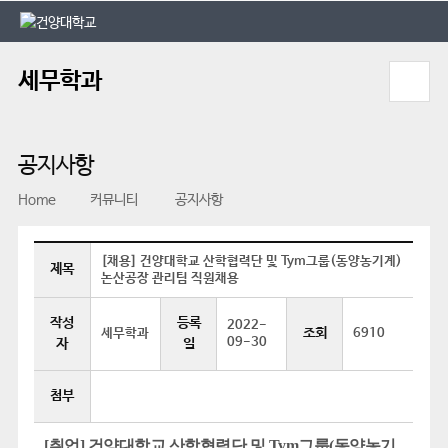
본문 바로가기
대메뉴 바로가기
세무학과
공지사항
Home
커뮤니티
공지사항
[채용] 건양대학교 산학협력단 및 Tym그룹(동양농기계)
제목
논산공장 관리팀 직원채용
작성
등록
2022-
조회
세무학과
6910
09-30
자
일
첨부
[취업] 건양대학교 산학협력단 및 Tym그룹(동양농기