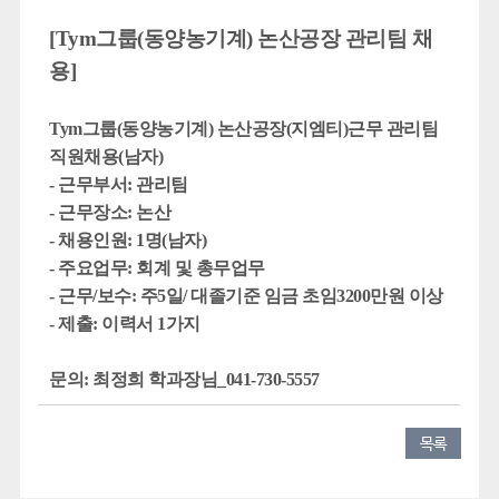
[
Tym그룹(동양농기계) 논산공장 관리팀 채
용]
Tym그룹(동양농기계)
논산공장(지엠티)근무
관리팀
직원채용(남자)
- 근무부서: 관리팀
- 근무장소: 논산
- 채용인원: 1명(남자)
- 주요업무:
회계 및 총무업무
- 근무/보수: 주5일/
대졸기준 임금 초임3200만원 이상
- 제출:
이력서 1가지
문의: 최정희 학과장님_041-730-5557
목록