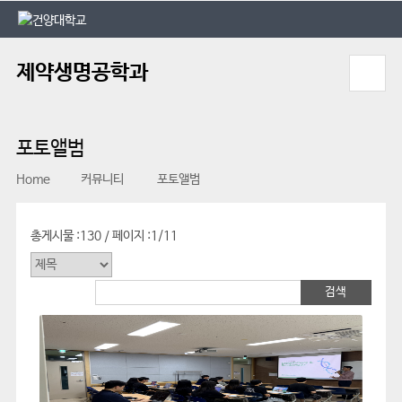
본문 바로가기
대메뉴 바로가기
제약생명공학과
포토앨범
Home
커뮤니티
포토앨범
총게시물 :
130
페이지 :
1/11
/