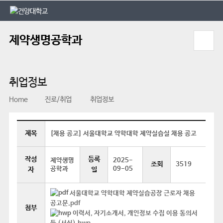
본문 바로가기
대메뉴 바로가기
제약생명공학과
취업정보
Home
진로/취업
취업정보
제목
[채용 공고] 서울대학교 약학대학 제약실습실 채용 공고
작성
등록
제약생명
2025-
조회
3519
공학과
09-05
자
일
서울대학교 약학대학 제약실습공장 근로자 채용
공고문.pdf
첨부
이력서, 자기소개서, 개인정보 수집 이용 동의서