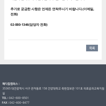
추가로 궁금한 사항은 언제든 연락주시기 바랍니다.(이메일,
전화)
02-880-1346(담당자 전화)
목록
메디컬캠퍼스 :
35365 대전광역시 서구 관저동로 158 건양대학교 죽헌정보관 101호 의료공과교육지원
실
TEL :
042-600-8501
FAX :
042-600-8477