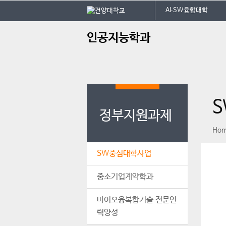
본문 바로가기
대메뉴 바로가기
AI∙SW융합대학
주
인공지능학과
메
뉴
정부지원과제
페이스북
인스타그램
print
Ho
SW중심대학사업
중소기업계약학과
바이오융복합기술 전문인
력양성