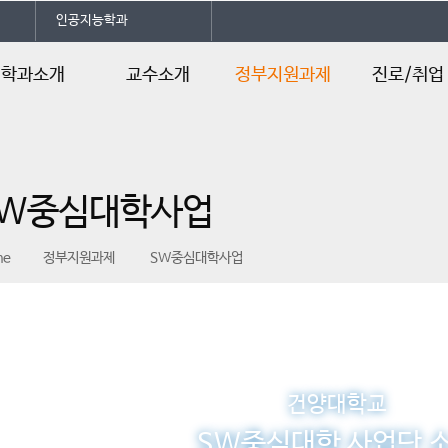
인공지능학과
학과소개
교수소개
정부지원과제
진로/취업
인사말
교수소개
SW중심대학사
진로 로드맵
업
학과소개
진로및자격증
중소기업계약
SW중심대학사업
연혁
취업정보
학과
교육과정
바이오융복합
me
정부지원과제
SW중심대학사업
학사일정
기술 전문인력
양성
ICT 학점연계
건양대학교
SW중심대학 사업단 