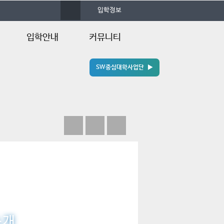
사
입학정보
이
트
맵
입학안내
커뮤니티
SW중심대학사업단 ▶
입학안내
학과소식
입학정보
포토앨범
입학Q&A
자료실
공모전안내
언론속의 건양
소개