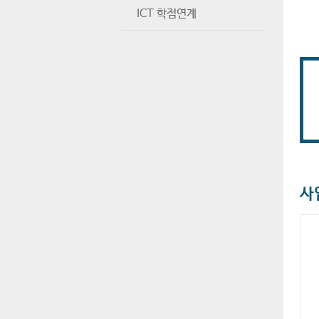
ICT 학점연계
사