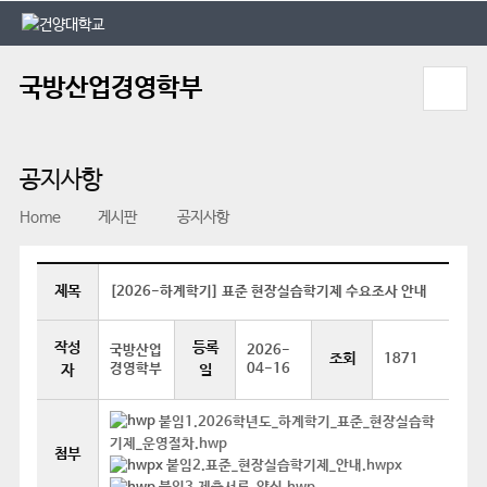
본문 바로가기
대메뉴 바로가기
국방산업경영학부
공지사항
Home
게시판
공지사항
제목
[2026-하계학기] 표준 현장실습학기제 수요조사 안내
작성
등록
국방산업
2026-
조회
1871
경영학부
04-16
자
일
붙임1.2026학년도_하계학기_표준_현장실습학
기제_운영절차.hwp
첨부
붙임2.표준_현장실습학기제_안내.hwpx