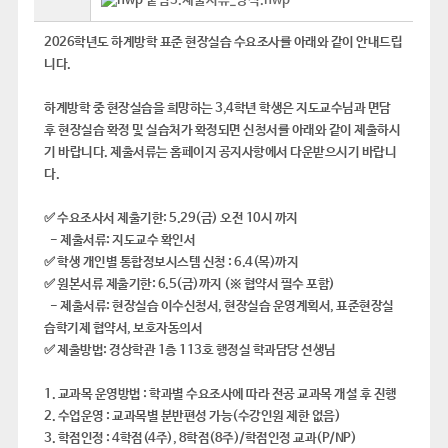
붙임3.제출서류_양식.hwp
2026학년도 하계방학 표준 현장실습 수요조사를 아래와 같이 안내드립
니다.
하계방학 중 현장실습을 희망하는 3,4학년 학생은 지도교수님과 면담
후 현장실습 확정 및 실습처가 확정되면 신청서를 아래와 같이 제출하시
기 바랍니다. 제출서류는 홈페이지 공지사항에서 다운받으시기 바랍니
다.
✅ 수요조사서 제출기한: 5.29(금) 오전 10시 까지
- 제출서류: 지도교수 확인서
✅ 학생 개인별 통합정보시스템 신청 : 6.4(목)까지
✅ 원본서류 제출기한: 6.5(금)까지 (※ 협약서 필수 포함)
- 제출서류: 현장실습 이수신청서, 현장실습 운영계획서, 표준현장실
습학기제 협약서, 보호자동의서
✅ 제출방법: 경상학관 1층 113호 행정실 학과담당 선생님
1. 교과목 운영방법 : 학과별 수요조사에 따라 전공 교과목 개설 후 진행
2. 수업운영 : 교과목별 분반편성 가능(수강인원 제한 없음)
3. 학점인정 : 4학점(4주), 8학점(8주)/학점인정 교과(P/NP)