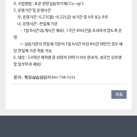
4. 수업방법 : 표준 현장실습학기제('Co-op')
5. 운영기간 및 운영시간
가. 운영기간 : 6.23(월)~8.22(금) ※기간 중 4주 또는 8주
나. 운영시간 : 전일제 기준
- 1일 8시간(휴게시간 제외), 1주간 40시간을 초과하지 않도록 운
영
☞ 실습기관의 전일제 기준이 1일 6시간 이상 8시간 미만인 경우 해
당 전일제 기준 적용 가능
6. 대상 : 3,4학년 재학생 중 희망자 (8학기 이수 완료자, 외국인 유학생
및 일부학과 제외)​ ​
문의
:
현장실습담당자
041-730-5151
목록