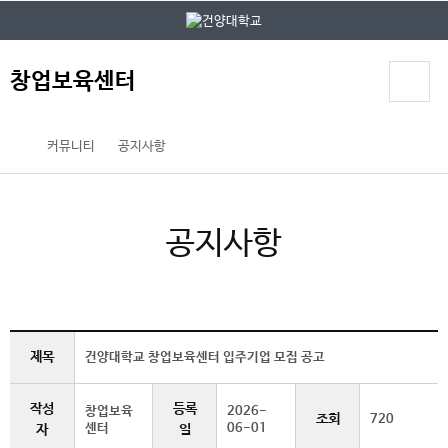
본문 바로가기
대메뉴 바로가기
창업보육센터
커뮤니티
공지사항
공지사항
제목
건양대학교 창업보육센터 입주기업 모집 공고
작성
등록
창업보육
2026-
조회
720
센터
06-01
자
일