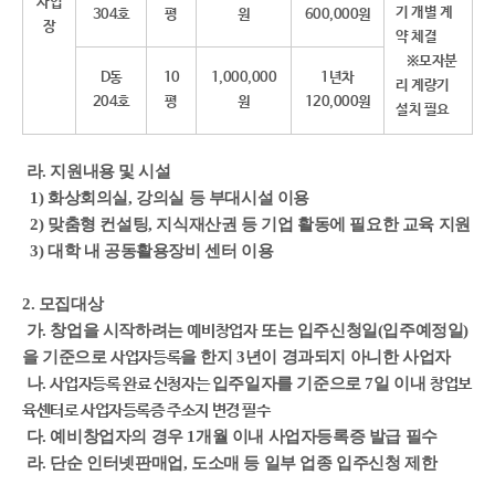
사업
기 개별 계
304호
평​
원​
600,000원​
장
약 체결
※모자분
D동
10
1,000,000
1년차
리 계량기
204호
평​
원​
120,000원​
설치 필요
라. 지원내용 및 시설
​
1) 화상회의실, 강의실 등 부대시설 이용
2) 맞춤형 컨설팅, 지식재산권 등 기업 활동에 필요한 교육 지원
3) 대학 내 공동활용장비 센터 이용
2. 모집대상
가. 창업을 시작하려는
또는 입주신청일(입주예정일)
예비창업자
을 기준으로
을 한지 3년이 경과되지 아니한 사업자
사업자등록
나.
입주일자를 기준으로 7일 이내
사업자등록 완료 신청자는
창업보
육센터로
사업자
등록증 주소지 변경 필수
다.
예비창업자의 경우 1개월 이내 사업자등록증 발급 필수
라
. 단순 인터넷판매업, 도소매 등 일부 업종 입주신청 제한