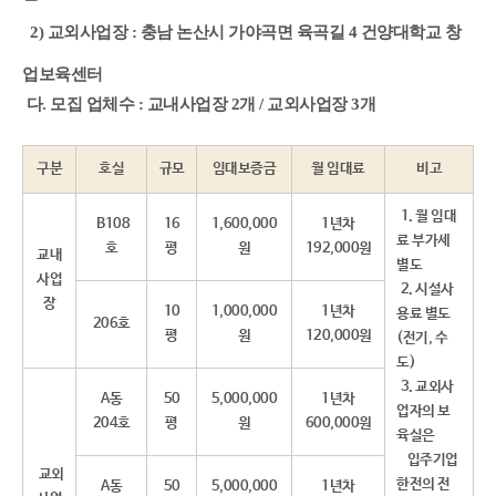
2) 교외사업장 : 충남 논산시 가야곡면 육곡길 4 건양대학교 창
업보육센터
다. 모집 업체수 : 교내사업장 2개 /
교외사업장 3개
구분
호실
규모
임대보증금
월 임대료
비고
1. 월 임대
B108
16
1,600,000
1년차
료 부가세
호
평
원
192,000원
교내
별도
사업
2. 시설사
장
10
1,000,000
1년차
용료 별도
206호
평
원
120,000원
(전기, 수
도)
3. 교외사
A동
50
5,000,000
1년차
업자의 보
204호
평
원
600,000원
육실은
입주기업
교외
한전의 전
A동
50
5,000,000
1년차