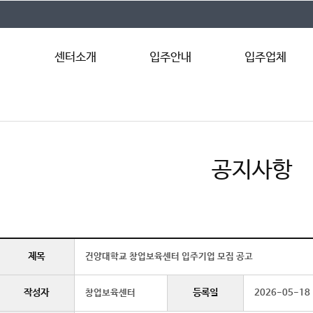
센터소개
입주안내
입주업체
인사말
입주조건
입주업체 안내
시설현황
입주절차
연혁
입주문의
공지사항
직원안내
오시는길
제목
건양대학교 창업보육센터 입주기업 모집 공고
작성자
등록일
창업보육센터
2026-05-18