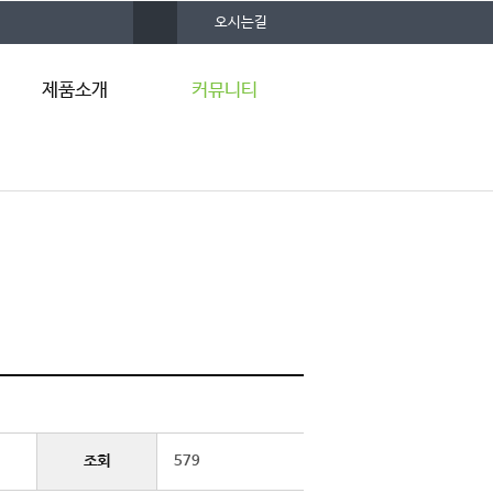
사
오시는길
이
트
맵
제품소개
커뮤니티
입주업체 제품
공지사항
졸업업체 제품
창업뉴스
자료실
조회
579