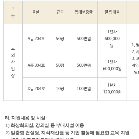
구
호실
규모
임대보증금
월 임대료
분
1년차
A동 204호
50평
500만원
600,000
1.
원
교
2.
외
3.
사
1년차
A동 304호
50평
500만원
계약
업
600,000원
※ 
장
1년차
D동 204호
10평
100만원
120,000원
라. 지원내용 및 시설
1) 화상회의실, 강의실 등 부대시설 이용
2) 맞춤형 컨설팅, 지식재산권 등 기업 활동에 필요한 교육 지원