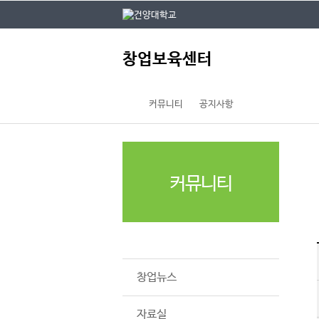
본문 바로가기
대메뉴 바로가기
주
창업보육센터
메
뉴
커뮤니티
공지사항
커뮤니티
공지사항
창업뉴스
자료실