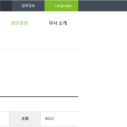
사
입학정보
Language
이
트
맵
정보광장
부서 소개
공지사항
인사말
행사소식
주요업무
카드뉴스
연혁
뉴스레터
조직도
취업스토리북
찾아오시는 길
사이트링크
조회
4022