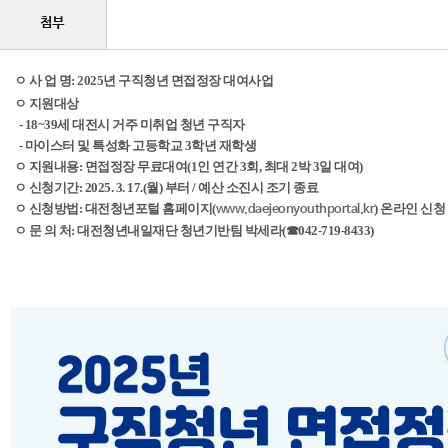
첨부
ㅇ 사 업 명: 2025년 구직청년 면접정장 대여사업
ㅇ 지원대상
- 18~39세 대전시 거주 미취업 청년 구직자
- 마이스터 및 특성화 고등학교 3학년 재학생
ㅇ 지원내용: 면접정장 무료대여(1인 연간 3회, 최대 2박 3일 대여)
ㅇ 신청기간: 2025. 3. 17.(월) 부터 / 예산 소진시 조기 종료
ㅇ 신청방법: 대전청년포털 홈페이지(
) 온라인 신청
www.daejeonyouthportal.kr
ㅇ 문 의 처: 대전청년내일재단 청년기반팀 박세라(☎042-719-8433)