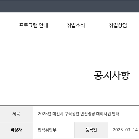
프로그램 안내
취업소식
취업상담
입학취업부
채용공고
Q&A
프로그램 일정
취업행사
FAQ
취업뉴스
공지사항
제목
2025년 대전시 구직청년 면접정장 대여사업 안내
작성자
등록일
입학취업부
2025-03-14