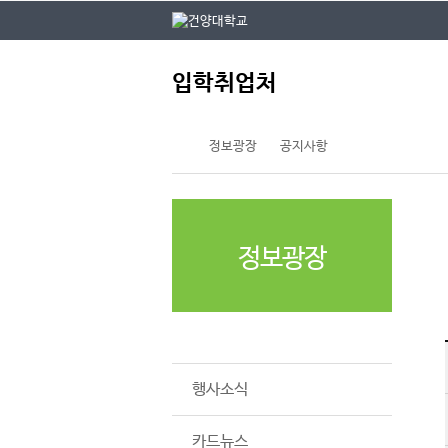
본문 바로가기
대메뉴 바로가기
주
입학취업처
메
뉴
정보광장
공지사항
정보광장
공지사항
행사소식
카드뉴스