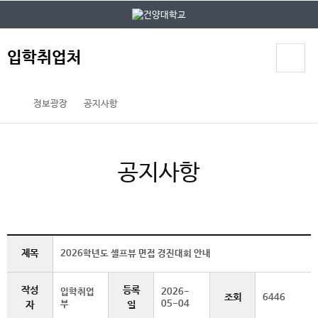
본문 바로가기
대메뉴 바로가기
입학취업처
정보광장
공지사항
공지사항
제목
2026학년도 셀프뷰 면접 경진대회 안내
작성
등록
입학취업
2026-
조회
6446
부
05-04
자
일