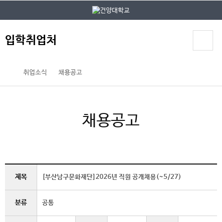
본문 바로가기
대메뉴 바로가기
입학취업처
취업소식
채용공고
채용공고
제목
[부산남구문화재단]2026년 직원 공개채용(~5/27)
분류
공통