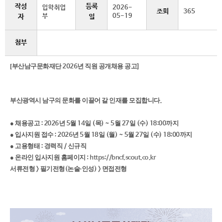
작성
등록
입학취업
2026-
조회
365
부
05-19
자
일
첨부
[
부산남구문화재단
년 직원 공개채용 공고
2026
]
부산광역시 남구의 문화를 이끌어 갈 인재를 모집합니다
.
● 채용공고
년
월
일
목
월
일
수
까지
: 2026
5
14
(
) ~ 5
27
(
) 18:00
● 입사지원 접수
년
월
일
월
월
일
수
까지
: 2026
5
18
(
) ~ 5
27
(
) 18:00
● 고용형태
경력직
신규직
:
/
● 온라인 입사지원 홈페이지
:
https://bncf.scout.co.kr
서류전형
필기전형
논술·인성
면접전형
>
(
) >