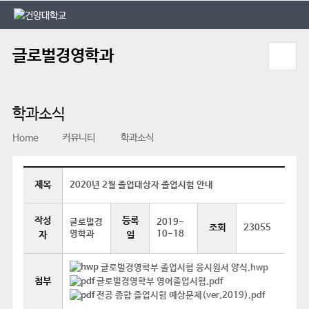
본문 바로가기
대메뉴 바로가기
글로벌경영학과
학과소식
Home
커뮤니티
학과소식
제목
2020년 2월 졸업대상자 졸업시험 안내
작성
등록
글로벌경
2019-
조회
23055
영학과
10-18
자
일
글로벌경영학부 졸업시험 응시원서 양식.hwp
첨부
글로벌경영학부 영어졸업시험.pdf
전공 종합 졸업시험 예상문제(ver.2019).pdf