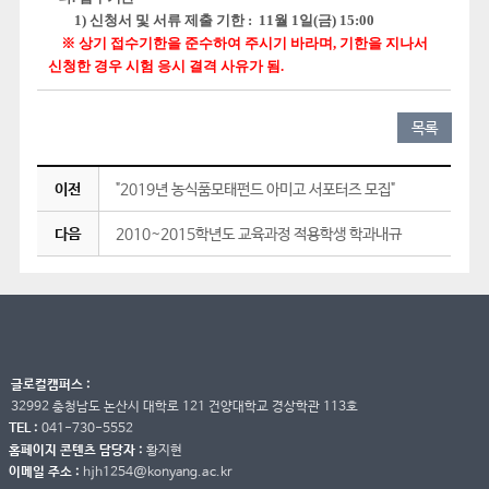
1) 신청서 및 서류 제출 기한 :
11
월 1
일
(
금
) 15:00
​
※
상기 접수기한을 준수하여 주시기 바라며
,
기한을 지나서
신청한 경우 시험 응시 결격 사유가 됨
.
목록
이전
"2019년 농식품모태펀드 아미고 서포터즈 모집"
다음
2010~2015학년도 교육과정 적용학생 학과내규
글로컬캠퍼스 :
32992 충청남도 논산시 대학로 121 건양대학교 경상학관 113호
TEL :
041-730-5552
홈페이지 콘텐츠 담당자 :
황지현
이메일 주소 :
hjh1254@konyang.ac.kr