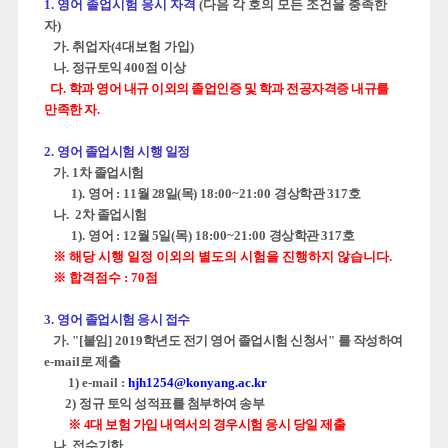
1.
영어 졸업시험 응시 자격
(
다음 각 호의 모든 조건을 충족한
자
)
가
.
취업자
(4
대보험 가입
)
나
.
정규토익
400
점 이상
다
.
학과 영어 내규 이외의 졸업인증 및 학과 전공자격증 내규를
만족한 자
.
2.
영어 졸업시험 시행 일정
가
. 1
차 졸업시험
1).
영어
:
11
월 28
일(목
) 18:00~21:00
경상학관
317
호
나
. 2
차 졸업시험
1).
영어
:
12
월 5
일
(목
) 18:00~21:00
경상학관
317
호
※
해당 시행 일정 이외의 별도의 시험을 진행하지 않습니다
.
※ 합격점수 : 70점
3.
영어 졸업시험 응시 접수
가
. "[
붙임
] 2019
학년도 전기 영어 졸업시험 신청서
"
를 작성하여
e-mail
로 제출
1)
e-mail :
hjh1254@konyang.ac.kr
2)
정규 토익 성적표를
첨부하여 송부
※
4대 보험 가입 내역서의 경우시험 응시 당일 제출
나
. 접수
기한