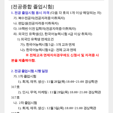
[전공종합 졸업시험]
1.
전공 졸업시험 응시 자격
(
다음 각 호의
1
개 이상 해당되는 자
)
가
.
복수전공자(전공자격증 미취득자)
나
.
편입생(전공자격증 미취득자)
다
. 10
학번 이전 입학자(전공자격증 미취득자)
라
.
외국인 유학생
(
단
,
한국어능력시험
4
급 이상 취득자
)
1)
외국인 유학생 면제요건
가
).
한국어능력시험
5
급
: 3
개 교과 면제
나
).
한국어능력시험
6
급
:
전체 교과 면제
※
전체교과 면제자의경우에도 신청서 및 자격증 사
본을 제출해야함
.
2.
전공 졸업시험 시행 일정
가
. 1
차 졸업시험
1).
회계
,
재무
,
생산
: 11
월 28
일(목
) 18:00~21:00
경상학관
317
호
2).
인사
,
무역
,
마케팅
: 11
월 28
일
(목
) 18:00~21:00
경상학관
317
호
나
. 2
차 졸업시험
1).
회계
,
재무
,
생산
: 12
월 5
일
(목
) 18:00~21:00
경상학관