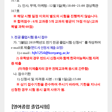
317
호
2).
인사
,
무역
,
마케팅
: 12
월 5
일
(
목
) 18:00~21:00
경상학관
317
호
※
해당 시행 일정 이외의 별도의 시험을 진행하지 않습니다
.
※ 합격점수 :
6개 교과중 5개 교과의 평균이 70점 이상 (교과
목별 과락 60점)
3.
전공 졸업시험 응시 접수
가
. "[
붙임
] 2019
학년도 전기 전공 졸업시험 신청서
"
를 작성하여
e-mail
로 제출
(반드시 신청서 제출 요망)
1) e-mail :
hjh1254@konyang.ac.kr
2)
유학생의 경우
반드시 신청서와 함께 한국어능력시험 자격
증 제출
(자격증 미제출자의 경우 전체교과목 응시로 간주함)
나
. 접수
기한
1) 신청서 및 자격증 사본
: 11
월 1
일
(
금
) 15:00
※
상기 접수기한을 준수하여 주시기 바라며
,
기한을 지나서
신청한 경우 시험 응시 결격 사유가 됨
.
[영어종합 졸업시험]