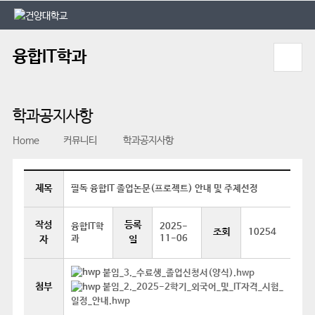
본문 바로가기
대메뉴 바로가기
융합IT학과
학과공지사항
Home
커뮤니티
학과공지사항
제목
필독 융합IT 졸업논문(프로젝트) 안내 및 주제선정
작성
등록
융합IT학
2025-
조회
10254
과
11-06
자
일
붙임_3._수료생_졸업신청서(양식).hwp
첨부
붙임_2._2025-2학기_외국어_및_IT자격_시험_
일정_안내.hwp