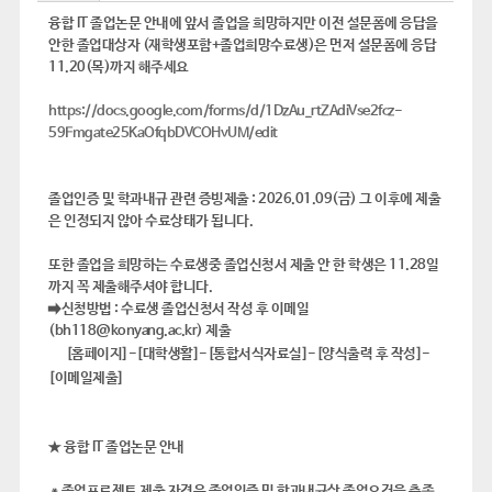
융합 IT 졸업논문 안내에 앞서 졸업을 희망하지만 이전 설문폼에 응답을
안한 졸업대상자 (재학생포함+졸업희망수료생)은 먼저 설문폼에 응답
11.20(목)까지 해주세요
https://docs.google.com/forms/d/1DzAu_rtZAdiVse2fcz-
59Fmgate25KaOfqbDVCOHvUM/edit
졸업인증 및 학과내규 관련 증빙제출 : 2026.01.09(금) 그 이후에 제출
은 인정되지 않아 수료상태가 됩니다.
또한 졸업을 희망하는 수료생중 졸업신청서 제출 안 한 학생은 11.28일
까지 꼭 제출해주셔야 합니다.
➡️신청방법 : 수료생 졸업신청서 작성 후 이메일
(bh118@konyang.ac.kr) 제출
[홈페이지]-[대학생활]-[통합서식자료실]-[양식출력 후 작성]-
[이메일제출]
★ 융합 IT 졸업논문 안내
＊졸업프로젝트 제출 자격은 졸업인증 및 학과내규상 졸업요건을 충족