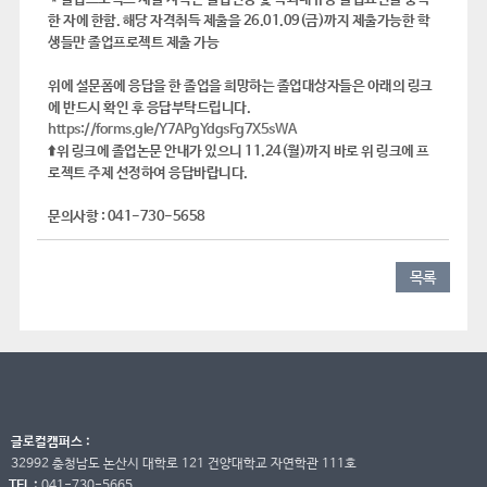
한 자에 한함. 해당 자격취득 제출을 26.01.09(금)까지 제출가능한 학
생들만 졸업프로젝트 제출 가능
위에 설문폼에 응답을 한 졸업을 희망하는 졸업대상자들은 아래의 링크
에 반드시 확인 후 응답부탁드립니다.
https://forms.gle/Y7APgYdgsFg7X5sWA
⬆️위 링크에 졸업논문 안내가 있으니
11.24(월)
까지 바로 위 링크에 프
로젝트 주제 선정하여 응답바랍니다.
문의사항 : 041-730-5658
목록
글로컬캠퍼스 :
32992 충청남도 논산시 대학로 121 건양대학교 자연학관 111호
TEL :
041-730-5665