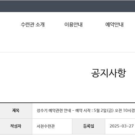
수련관 소개
이용안내
예약안내
서천수련관 소개
이용안내
예약절차
시설안내
이용요금
인터넷예약
시설둘러보기
이용자 준수사항
예약조회
공지사항
찾아오시는 길
제목
성수기 예약관련 안내 - 예약 시작 : 5월 2일(금) 오전 10시경
작성자
등록일
서천수련관
2025-03-27