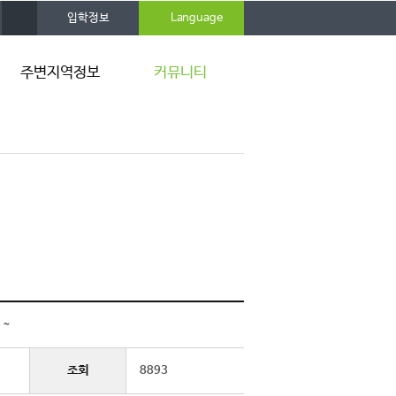
사
입학정보
Language
이
트
맵
주변지역정보
커뮤니티
서천 9경
공지사항
갤러리
 ~
조회
8893