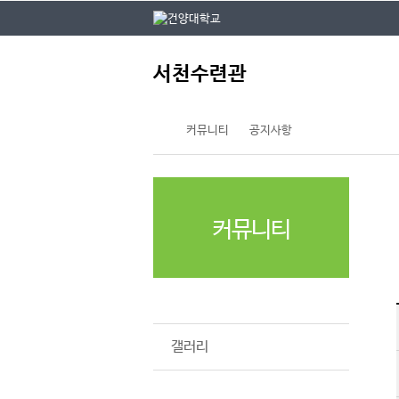
본문 바로가기
대메뉴 바로가기
주
서천수련관
메
뉴
커뮤니티
공지사항
커뮤니티
공지사항
갤러리