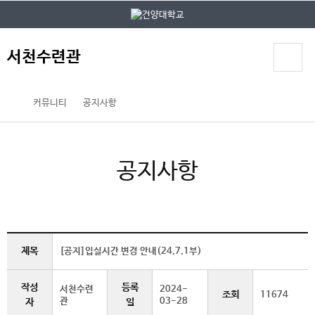
본문 바로가기
대메뉴 바로가기
서천수련관
커뮤니티
공지사항
공지사항
제목
[공지]입실시간 변경 안내(24.7.1부)
작성
등록
서천수련
2024-
조회
11674
관
03-28
자
일